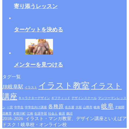
寄り添うレッスン
ターゲットを決める
メンターを見つける
タグ一覧
イラスト教室
イラスト
JR岐阜駅
イラスト
講座
キャラクターデザイン
ギフティッド
デザインスクール
マンツーマンレッス
岐阜
各務原
ン
一宮
中学生
中学生向け講座
名古屋
大垣
山県市
岐南
才能開
花教育
木曽川町
江南
生涯学習
社会人
蘇原
鵜沼
2018–2026 イラスト・マンガ教室、デザイン講座といえばア
ドスク！岐阜校・オンライン校