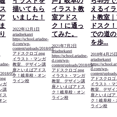
通
イラストを
声】岐阜の
ら40分
ス
描いてもら
イラスト教
えるイラ
ア
いました！
室アドス
ト教室｜
ま
ク！に通っ
ドスク！
2022年12月1日
り
てみた。
での道の
ariadnekanri
https://school.ariadne-
を歩...
d.com/wp-
2021年7月2日
content/uploads/2018/05/
ariadnekanri
アドスクロゴ.png
日
2018年4月25
https://school.ariadne-
イラスト・マンガ
ariadnekanri
d.com/wp-
riadne-
https://school.a
教室、デザイン講
content/uploads/2018/05/
d.com/wp-
座といえばアドス
アドスクロゴ.png
/2018/05/
content/uploads
ク！岐阜校・オン
イラスト・マンガ
png
アドスクロゴ.
ライン校
教室、デザイン講
ンガ
イラスト・マ
座といえばアドス
ン講
教室、デザイ
ク！岐阜校・オン
ドス
座といえばア
ライン校
オン
ク！岐阜校・
ライン校