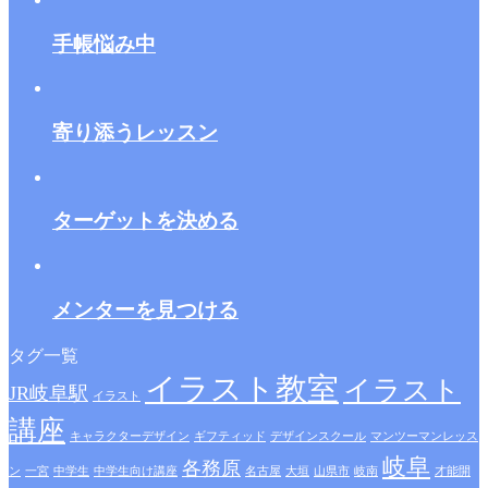
手帳悩み中
寄り添うレッスン
ターゲットを決める
メンターを見つける
タグ一覧
イラスト教室
イラスト
JR岐阜駅
イラスト
講座
キャラクターデザイン
ギフティッド
デザインスクール
マンツーマンレッス
岐阜
各務原
ン
一宮
中学生
中学生向け講座
名古屋
大垣
山県市
岐南
才能開