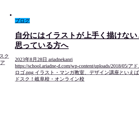
ブログ
自分にはイラストが上手く描けない
思っている方へ
アドスク
2023年8月28日
ariadnekanri
ア
https://school.ariadne-d.com/wp-content/uploads/2018/05/
ロゴ.png
イラスト・マンガ教室、デザイン講座といえ
ドスク！岐阜校・オンライン校