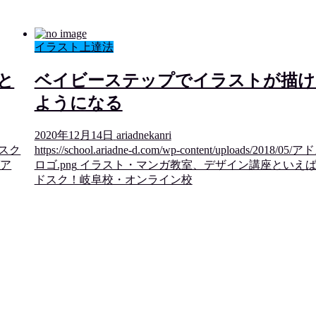
イラスト上達法
と
ベイビーステップでイラストが描け
ようになる
2020年12月14日
ariadnekanri
アドスク
https://school.ariadne-d.com/wp-content/uploads/2018/05/
ばア
ロゴ.png
イラスト・マンガ教室、デザイン講座といえ
ドスク！岐阜校・オンライン校