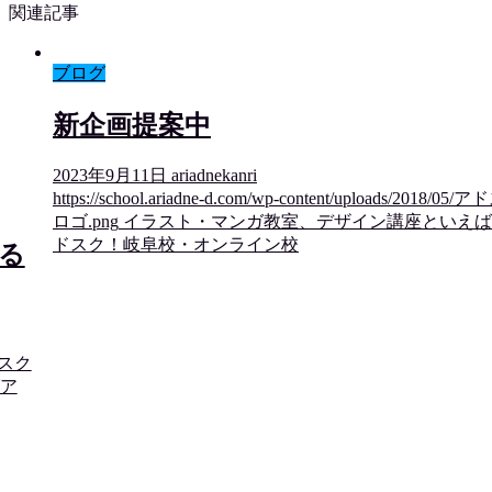
関連記事
ブログ
新企画提案中
2023年9月11日
ariadnekanri
https://school.ariadne-d.com/wp-content/uploads/2018/05/
ロゴ.png
イラスト・マンガ教室、デザイン講座といえば
ドスク！岐阜校・オンライン校
る
アドスク
ア