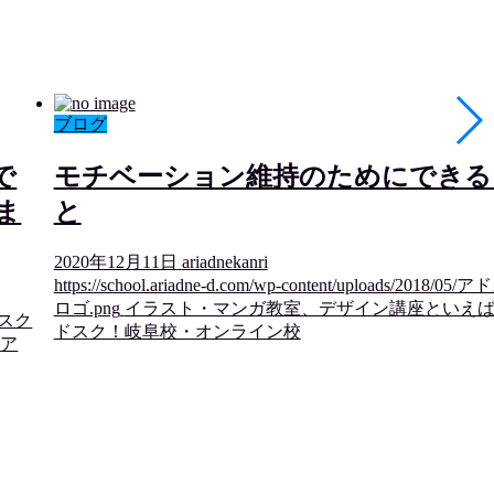
ブログ
で
モチベーション維持のためにできる
ま
と
2020年12月11日
ariadnekanri
https://school.ariadne-d.com/wp-content/uploads/2018/05/
ロゴ.png
イラスト・マンガ教室、デザイン講座といえ
アドスク
ドスク！岐阜校・オンライン校
ばア