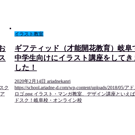
イラスト教室
お
ギフティッド（才能開花教育）岐阜
ス
中学生向けにイラスト講座をしてき
した！
2020年2月14日
ariadnekanri
アドスク
https://school.ariadne-d.com/wp-content/uploads/2018/05/
ア
ロゴ.png
イラスト・マンガ教室、デザイン講座といえ
ドスク！岐阜校・オンライン校