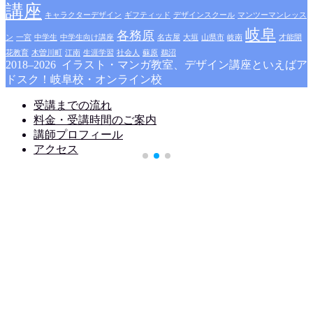
講座
キャラクターデザイン
ギフティッド
デザインスクール
マンツーマンレッス
岐阜
各務原
ン
一宮
中学生
中学生向け講座
名古屋
大垣
山県市
岐南
才能開
花教育
木曽川町
江南
生涯学習
社会人
蘇原
鵜沼
2018–2026 イラスト・マンガ教室、デザイン講座といえばア
ドスク！岐阜校・オンライン校
受講までの流れ
料金・受講時間のご案内
講師プロフィール
アクセス