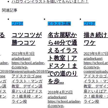
ハロウィンイラストを描いてもらいました！
関連記事
ブログ
イラスト講座
ブログ
る
コツコツが
名古屋駅か
描き続け
勝つコツ
ら40分で通
ワケ
えるイラス
日
2023年9月3日
2023年9月17
ト教室｜ア
ariadnekanri
ariadnekanri
riadne-
https://school.ariadne-
https://school.a
ドスク！ま
d.com/wp-
d.com/wp-
/2018/05/
content/uploads/2018/05/
content/uploads
での道のり
png
アドスクロゴ.png
アドスクロゴ.
を歩...
ンガ
イラスト・マンガ
イラスト・マ
ン講
教室、デザイン講
教室、デザイ
ドス
座といえばアドス
座といえばア
2018年4月25日
オン
ク！岐阜校・オン
ク！岐阜校・
ariadnekanri
ライン校
https://school.ariadne-
ライン校
d.com/wp-