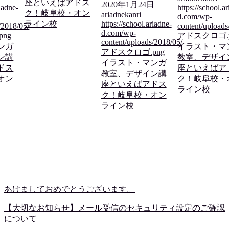
座といえばアドス
2020年1月24日
riadne-
https://school.a
ク！岐阜校・オン
ariadnekanri
d.com/wp-
ライン校
https://school.ariadne-
/2018/05/
content/uploads
d.com/wp-
png
アドスクロゴ.
content/uploads/2018/05/
ンガ
イラスト・マ
アドスクロゴ.png
ン講
教室、デザイ
イラスト・マンガ
ドス
座といえばア
教室、デザイン講
オン
ク！岐阜校・
座といえばアドス
ライン校
ク！岐阜校・オン
ライン校
あけましておめでとうございます。
【大切なお知らせ】メール受信のセキュリティ設定のご確認
について