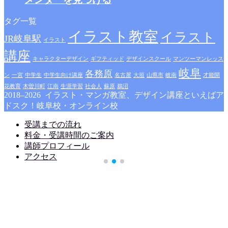
タグ一覧
イラスト教室
イラスト
JR岐阜駅
イラスト
講座
キャラクターデザイン
ギフティッド
デザインスクール
マンツーマンレッス
岐阜
各務原
ン
一宮
中学生
中学生向け講座
名古屋
大垣
山県市
岐南
才能開
花教育
木曽川町
江南
生涯学習
社会人
蘇原
鵜沼
2018–2026 イラスト・マンガ教室、デザイン講座といえばア
ドスク！岐阜校・オンライン校
受講までの流れ
料金・受講時間のご案内
講師プロフィール
アクセス