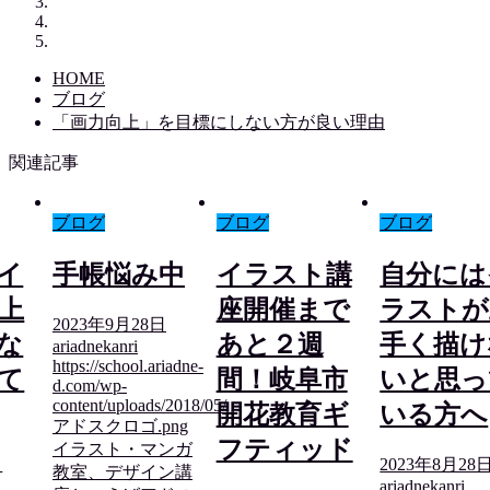
HOME
ブログ
「画力向上」を目標にしない方が良い理由
関連記事
ブログ
ブログ
ブログ
イ
手帳悩み中
イラスト講
自分には
上
座開催まで
ラストが
2023年9月28日
な
あと２週
手く描け
ariadnekanri
https://school.ariadne-
て
間！岐阜市
いと思っ
d.com/wp-
content/uploads/2018/05/
開花教育ギ
いる方へ
アドスクロゴ.png
フティッド
イラスト・マンガ
日
2023年8月28
教室、デザイン講
ariadnekanri