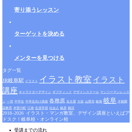
寄り添うレッスン
ターゲットを決める
メンターを見つける
タグ一覧
イラスト教室
イラスト
JR岐阜駅
イラスト
講座
キャラクターデザイン
ギフティッド
デザインスクール
マンツーマンレッス
岐阜
各務原
ン
一宮
中学生
中学生向け講座
名古屋
大垣
山県市
岐南
才能開
花教育
木曽川町
江南
生涯学習
社会人
蘇原
鵜沼
2018–2026 イラスト・マンガ教室、デザイン講座といえばア
ドスク！岐阜校・オンライン校
受講までの流れ