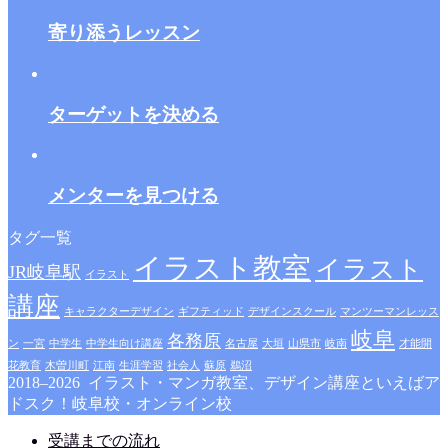
寄り添うレッスン
ターゲットを決める
メンターを見つける
タグ一覧
イラスト教室
イラスト
JR岐阜駅
イラスト
講座
キャラクターデザイン
ギフティッド
デザインスクール
マンツーマンレッス
岐阜
各務原
ン
一宮
中学生
中学生向け講座
名古屋
大垣
山県市
岐南
才能開
花教育
木曽川町
江南
生涯学習
社会人
蘇原
鵜沼
2018–2026 イラスト・マンガ教室、デザイン講座といえばア
ドスク！岐阜校・オンライン校
受講までの流れ