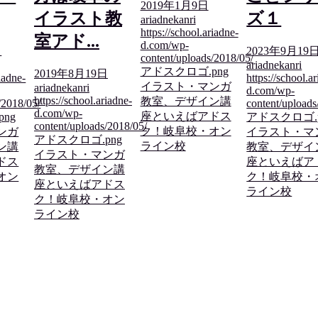
2019年1月9日
イラスト教
ズ１
ariadnekanri
https://school.ariadne-
室アド...
d.com/wp-
日
2023年9月19
content/uploads/2018/05/
ariadnekanri
アドスクロゴ.png
2019年8月19日
riadne-
https://school.a
イラスト・マンガ
ariadnekanri
d.com/wp-
https://school.ariadne-
教室、デザイン講
/2018/05/
content/uploads
d.com/wp-
座といえばアドス
png
アドスクロゴ.
content/uploads/2018/05/
ク！岐阜校・オン
ンガ
イラスト・マ
アドスクロゴ.png
ライン校
ン講
教室、デザイ
イラスト・マンガ
ドス
座といえばア
教室、デザイン講
オン
ク！岐阜校・
座といえばアドス
ライン校
ク！岐阜校・オン
ライン校