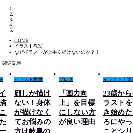
HOME
イラスト教室
なぜイラストが上手く描けないのか？！
関連記事
法
イラスト教室
ブログ
イラスト上達
らイ
顔しか描け
「画力向
23歳か
描
ない！身体
上」を目標
ラストを
こ
が描けなく
にしない方
き始めた
た
てお悩みの
が良い理由
ろにやっ
ー
方は岐阜の
ことシリ